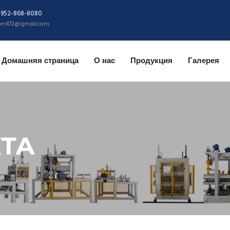
-952-868-8080
ider472@gmail.com
Домашняя страница
О нас
Продукция
Галерея
КТА