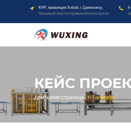
КНР, провинция Хэбэй, г. Цзиньчжоу,
8
Западный участок промышленного шоссе
l
КЕЙС ПРОЕ
Домашняя страница
Галерея